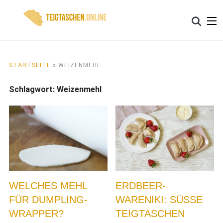
Skip
Search
to
for:
content
STARTSEITE
»
WEIZENMEHL
Schlagwort:
Weizenmehl
WELCHES MEHL
ERDBEER-
FÜR DUMPLING-
WARENIKI: SÜSSE T
WRAPPER?
EIGTASCHEN